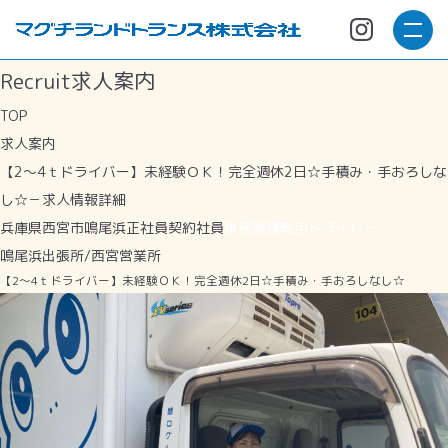
Recruit
求人案内
TOP
求人案内
【2～4ｔドライバー】未経験ＯＫ！完全週休2日☆手積み・手おろしな
し☆－求人情報詳細
兵庫県西宮市鳴尾浜
正社員
契約社員
乗務員運転手ドライバー
鳴尾浜出張所/西宮営業所
【2～4ｔドライバー】未経験ＯＫ！完全週休2日☆手積み・手おろしなし☆