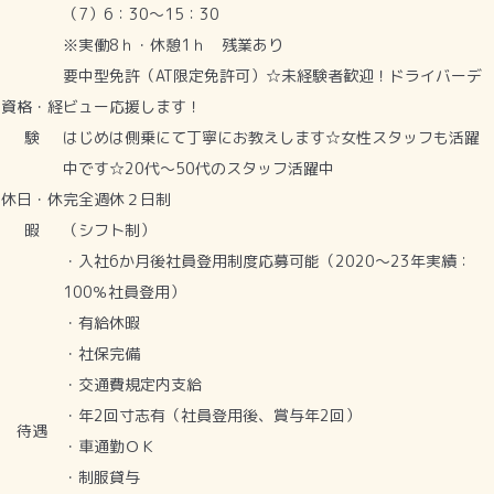
（7）6：30～15：30
※実働8ｈ・休憩1ｈ 残業あり
要中型免許（AT限定免許可）☆未経験者歓迎！ドライバーデ
資格・経
ビュー応援します！
験
はじめは側乗にて丁寧にお教えします☆女性スタッフも活躍
中です☆20代～50代のスタッフ活躍中
休日・休
完全週休２日制
暇
（シフト制）
・入社6か月後社員登用制度応募可能（2020〜23年実績：
100％社員登用）
・有給休暇
・社保完備
・交通費規定内支給
・年2回寸志有（社員登用後、賞与年2回）
待遇
・車通勤ＯＫ
・制服貸与