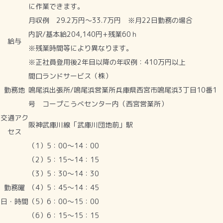
に作業できます。
月収例 29.2万円～33.7万円 ※月22日勤務の場合
内訳/基本給204,140円+残業60ｈ
給与
※残業時間等により異なります。
※正社員登用後2年目以降の年収例：410万円以上
間口ランドサービス（株）
勤務地
鳴尾浜出張所/鳴尾浜営業所兵庫県西宮市鳴尾浜3丁目10番1
号 コープこうべセンター内（西宮営業所）
交通アク
阪神武庫川線「武庫川団地前」駅
セス
（1）5：00～14：00
（2）5：15～14：15
（3）5：30～14：30
勤務曜
（4）5：45～14：45
日・時間
（5）6：00～15：00
（6）6：15～15：15