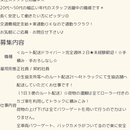
20代～50代の幅広い年代のスタッフ活躍中の職場です＊
長く安定して働きたい方にピッタリ◎
交通費規定支給＊車通勤ＯＫなので通勤ラクラク！
お気軽にご応募・お問合せ下さい♪
募集内容
＜ルート配送ドライバー＞完全週休２日★未経験歓迎！☆手
職種
積み・手おろしなし☆
雇用形態
正社員 / 契約社員
◎生協支所等へのルート配送2t～4tトラックにて生協店舗へ
配送していただくお仕事です！
（1日３便のルート配送）☆荷物の運搬は全てローラー付きの
カゴ車を利用してトラックに積みこみ！
仕事内容
荷物の上げ下げは全てパワーゲートを用いて行うので力はい
りません。
全車両パワーゲート、バックカメラがついてるので楽に安全